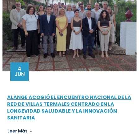
4
JUN
ALANGE ACOGIÓ EL ENCUENTRO NACIONAL DE LA
RED DE VILLAS TERMALES CENTRADO EN LA
LONGEVIDAD SALUDABLE Y LA INNOVACIÓN
SANITARIA
Leer Más