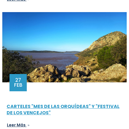
27
FEB
CARTELES "MES DE LAS ORQUÍDEAS" Y "FESTIVAL
DE LOS VENCEJOS"
Leer Más