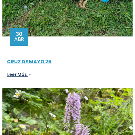
30
ABR
CRUZ DE MAYO 26
Leer Más