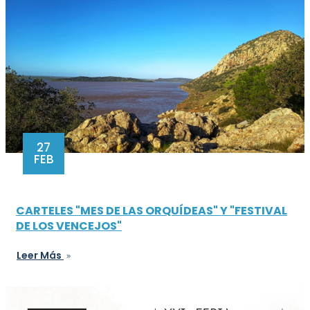
27
FEB
CARTELES "MES DE LAS ORQUÍDEAS" Y "FESTIVAL
DE LOS VENCEJOS"
Leer Más