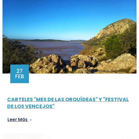
27
FEB
CARTELES "MES DE LAS ORQUÍDEAS" Y "FESTIVAL
DE LOS VENCEJOS"
Leer Más