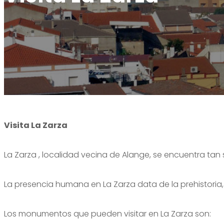
Alange es una ventana al cielo
Oficina de turismo
Visita desde Alange
Alange es patrimonio de la humanidad
Dónde comprar
Tour Virtual
Alange es destino familiar
Teléfono de interés
Paseo del Bañista
Alange es deporte
Rincones con encanto
Visita La Zarza
La Zarza , localidad vecina de Alange, se encuentra tan 
La presencia humana en La Zarza data de la prehistoria, 
Los monumentos que pueden visitar en La Zarza son: